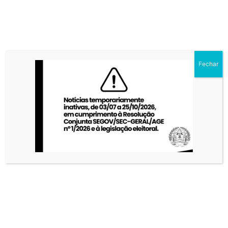
LINHAS DE PESQUISA
Fechar
LINHAS DE PESQUISA
EPISTEMOLOGIAS MARGINAIS,
RELAÇÕES ÉTNICO-RACIAIS E
INTERCULTURALIDADE:
Esta linha de pesquisa se dedica aos estudos